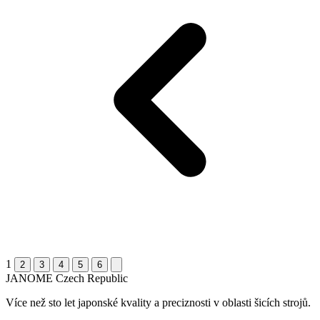
1
2
3
4
5
6
JANOME
Czech Republic
Více než sto let japonské kvality a preciznosti v oblasti šicích strojů.