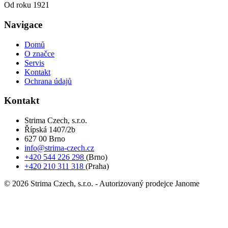
Od roku 1921
Navigace
Domů
O značce
Servis
Kontakt
Ochrana údajů
Kontakt
Strima Czech, s.r.o.
Řípská 1407/2b
627 00 Brno
info@strima-czech.cz
+420 544 226 298
(Brno)
+420 210 311 318
(Praha)
© 2026 Strima Czech, s.r.o. - Autorizovaný prodejce Janome