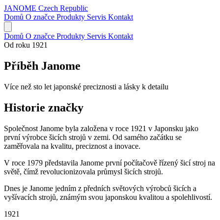
JANOME
Czech Republic
Domů
O značce
Produkty
Servis
Kontakt
Domů
O značce
Produkty
Servis
Kontakt
Od roku 1921
Příběh Janome
Více než sto let japonské preciznosti a lásky k detailu
Historie značky
Společnost Janome byla založena v roce 1921 v Japonsku jako
první výrobce šicích strojů v zemi. Od samého začátku se
zaměřovala na kvalitu, preciznost a inovace.
V roce 1979 představila Janome první počítačově řízený šicí stroj na
světě, čímž revolucionizovala průmysl šicích strojů.
Dnes je Janome jedním z předních světových výrobců šicích a
vyšívacích strojů, známým svou japonskou kvalitou a spolehlivostí.
1921